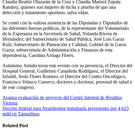
Claudia Beatriz Olazarán de la Cruz y Claudia Marisol Zapata
Ramírez, quienes son mujeres de lucha y prueba de que una
detección y tratamiento oportuno, salva vidas.
Se contó con la valiosa asistencia de las Diputadas y Diputados de
las diferentes fuerzas políticas, de la representante del Voluntariado
de la Esperanza en la Secretaría de Salud, Yolanda Rivera de
Hernández; del Subsecretario de Salud Pública, José Luis Garza
Ruíz; Subsecretario de Planeación y Calidad, Gabriel de la Garza
Garza; subsecretaria de Administración y Finanzas de esta
dependencia, Carolina Arriaga Flores.
Asimismo, fortalecieron este evento con su presencia, el Director del
Hospital General, Guillermo Castañeda Rodríguez, el Director del
Infantil, Jesús Flores Romero; el Director del Centro Oncológico,
Francisco Velasco Canseco; doctores y doctoras, personal de salud y
de este congreso.
Navegación
Avanza evaluación de proyecto del Centro Integral de Residios
Victoria
de
Decreto federal para Nearshoring impulsaría inversiones por 4,623
entradas
mdd en Tamaulipas
Related Post