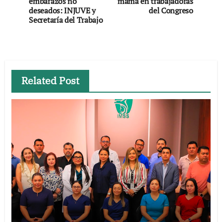
embarazos no
mama en trabajadoras
entradas
deseados: INJUVE y
del Congreso
Secretaría del Trabajo
Related Post