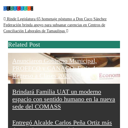
Navegación
Rinde Legislatura 65 homenaje póstumo a Don Cuco Sánchez
Federación brinda apoyo para subsanar carencias en Centros de
de
Conciliación Laborales de Tamaulipas
entradas
Related Post
Anunciaron Gobierno Municipal,
PROFECO y CANACO: Feria de
Regreso a Clases 2026
Brindará Familia UAT un moderno
espacio con sentido humano en la nueva
sede del COMASS
Entregó Alcalde Carlos Peña Ortiz más