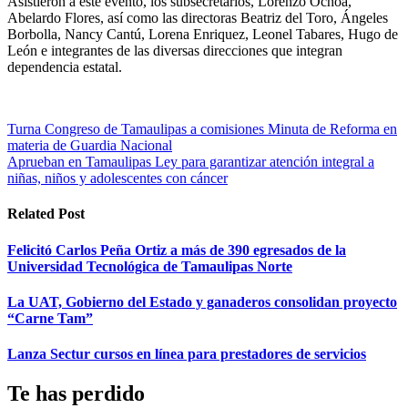
Asistieron a este evento, los subsecretarios, Lorenzo Ochoa,
Abelardo Flores, así como las directoras Beatriz del Toro, Ángeles
Borbolla, Nancy Cantú, Lorena Enriquez, Leonel Tabares, Hugo de
León e integrantes de las diversas direcciones que integran
dependencia estatal.
Navegación
Turna Congreso de Tamaulipas a comisiones Minuta de Reforma en
materia de Guardia Nacional
de
Aprueban en Tamaulipas Ley para garantizar atención integral a
entradas
niñas, niños y adolescentes con cáncer
Related Post
Felicitó Carlos Peña Ortiz a más de 390 egresados de la
Universidad Tecnológica de Tamaulipas Norte
La UAT, Gobierno del Estado y ganaderos consolidan proyecto
“Carne Tam”
Lanza Sectur cursos en línea para prestadores de servicios
Te has perdido