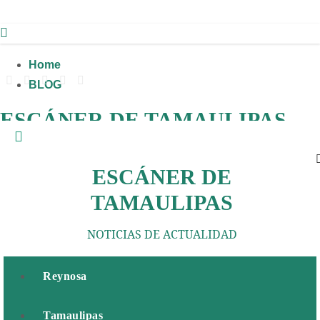
Ir
al
contenido
Home
BLOG
ESCÁNER DE TAMAULIPAS
NOTICIAS DE ACTUALIDAD
ESCÁNER DE
TAMAULIPAS
NOTICIAS DE ACTUALIDAD
Reynosa
Tamaulipas