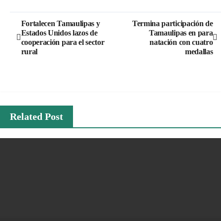
Navegación
Fortalecen Tamaulipas y
Termina participación de
Estados Unidos lazos de
Tamaulipas en para
de
cooperación para el sector
natación con cuatro
rural
medallas
entradas
Related Post