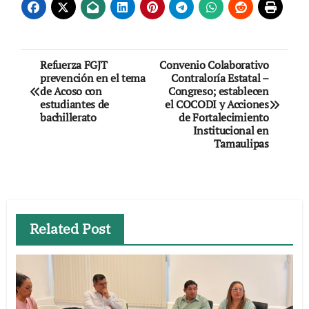
Navegación
Refuerza FGJT
Convenio Colaborativo
prevención en el tema
Contraloría Estatal –
de
de Acoso con
Congreso; establecen
estudiantes de
el COCODI y Acciones
entradas
bachillerato
de Fortalecimiento
Institucional en
Tamaulipas
Related Post