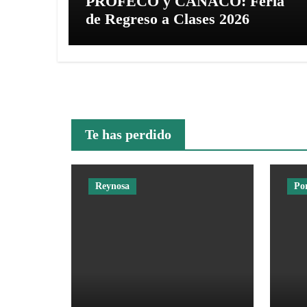
PROFECO y CANACO: Feria
de Regreso a Clases 2026
Te has perdido
Reynosa
Po