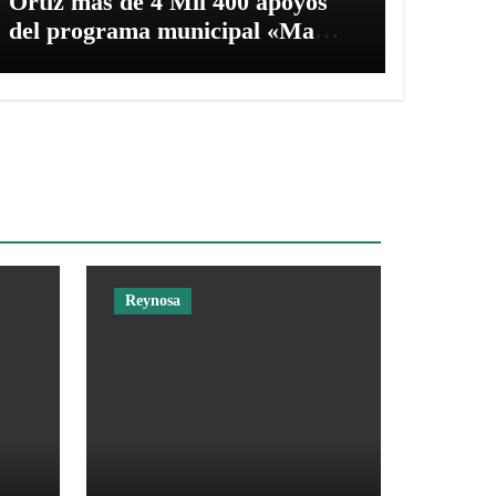
Ortiz más de 4 Mil 400 apoyos
del programa municipal «Mamá
Luchona»
Reynosa