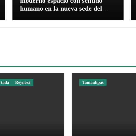
moderno espacio con sentido
humano en la nueva sede del
COMASS
rtada
Reynosa
Tamaulipas