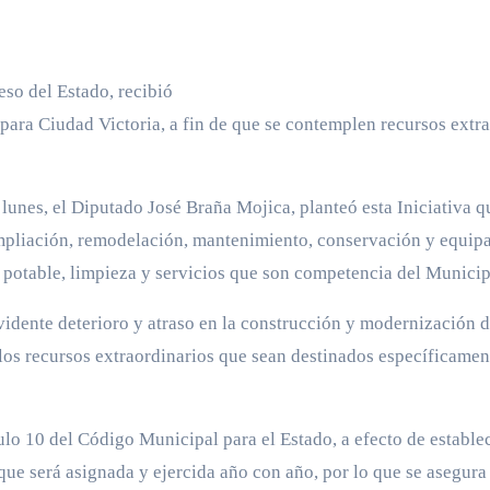
so del Estado, recibió
para Ciudad Victoria, a fin de que se contemplen recursos extr
e lunes, el Diputado José Braña Mojica, planteó esta Iniciativa 
pliación, remodelación, mantenimiento, conservación y equipam
a potable, limpieza y servicios que son competencia del Municip
idente deterioro y atraso en la construcción y modernización de
los recursos extraordinarios que sean destinados específicament
culo 10 del Código Municipal para el Estado, a efecto de establ
que será asignada y ejercida año con año, por lo que se asegur