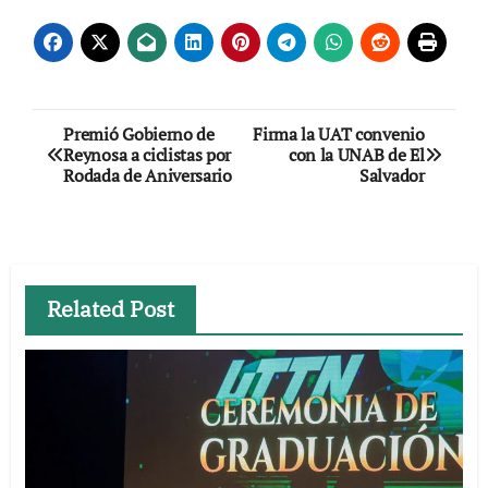
Navegación
Premió Gobierno de
Firma la UAT convenio
Reynosa a ciclistas por
con la UNAB de El
de
Rodada de Aniversario
Salvador
entradas
Related Post