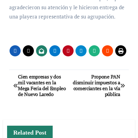
agradecieron su atención y le hicieron entrega de
una playera representativa de su agrupación.
Navegación
Cien empresas y dos
Propone PAN
mil vacantes en la
disminuir impuestos a
de
Mega Feria del Empleo
comerciantes en la vía
de Nuevo Laredo
pública
entradas
Related Post