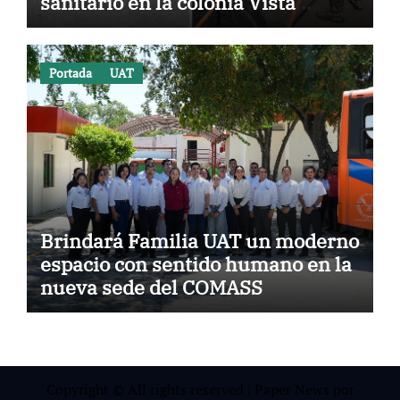
sanitario en la colonia Vista
Hermosa
Portada
UAT
Brindará Familia UAT un moderno
espacio con sentido humano en la
nueva sede del COMASS
Copyright © All rights reserved
|
Paper News
por