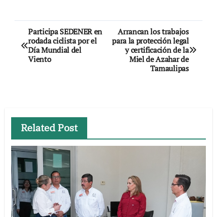
Navegación
Participa SEDENER en
Arrancan los trabajos
rodada ciclista por el
para la protección legal
de
Día Mundial del
y certificación de la
Viento
Miel de Azahar de
entradas
Tamaulipas
Related Post