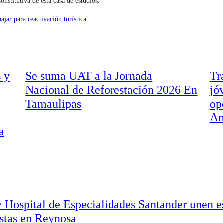
onstitutiva de esta casa de estudios.
jar para reactivación turística
 y
Se suma UAT a la Jornada
Tr
Nacional de Reforestación 2026 En
jó
Tamaulipas
op
Am
a
 Hospital de Especialidades Santander unen es
stas en Reynosa