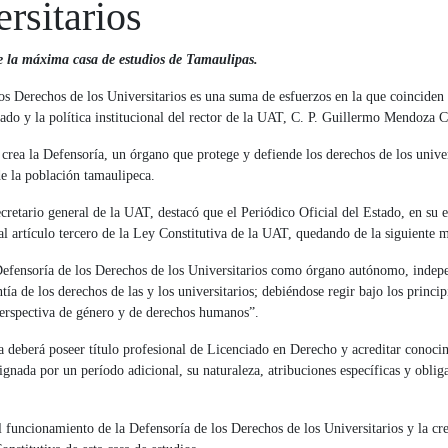
rsitarios
de la máxima casa de estudios de Tamaulipas.
os Derechos de los Universitarios es una suma de esfuerzos en la que coinciden
tado y la política institucional del rector de la UAT, C. P. Guillermo Mendoza 
 crea la Defensoría, un órgano que protege y defiende los derechos de los univer
de la población tamaulipeca.
retario general de la UAT, destacó que el Periódico Oficial del Estado, en su e
 al artículo tercero de la Ley Constitutiva de la UAT, quedando de la siguiente 
fensoría de los Derechos de los Universitarios como órgano autónomo, indepen
ía de los derechos de las y los universitarios; debiéndose regir bajo los princi
 perspectiva de género y de derechos humanos”.
ía deberá poseer título profesional de Licenciado en Derecho y acreditar conoc
ignada por un período adicional, su naturaleza, atribuciones específicas y oblig
el funcionamiento de la Defensoría de los Derechos de los Universitarios y la cr