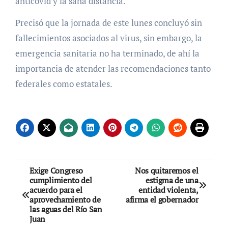
anticovid y la sana distancia.
Precisó que la jornada de este lunes concluyó sin
fallecimientos asociados al virus, sin embargo, la
emergencia sanitaria no ha terminado, de ahí la
importancia de atender las recomendaciones tanto
federales como estatales.
Navegación
Exige Congreso
Nos quitaremos el
cumplimiento del
estigma de una
de
acuerdo para el
entidad violenta,
aprovechamiento de
afirma el gobernador
entradas
las aguas del Río San
Juan