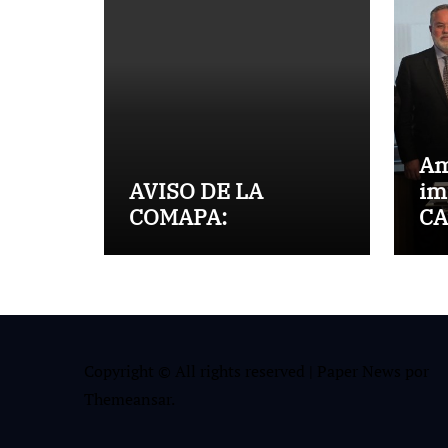
Am
AVISO DE LA
im
COMAPA:
CA
CO
fo
co
Ta
Copyright © All rights reserved
|
Paper News
por
Themeansar
.