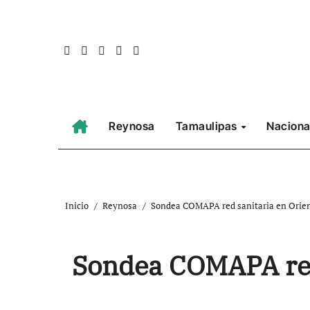
Ir
al
contenido
Reynosa
Tamaulipas
Naciona
Inicio
Reynosa
Sondea COMAPA red sanitaria en Orien
Sondea COMAPA red 