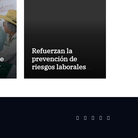
Refuerzan la
de
prevención de
y
riesgos laborales
con capacitación en
CINVESTAV
Tamaulipas