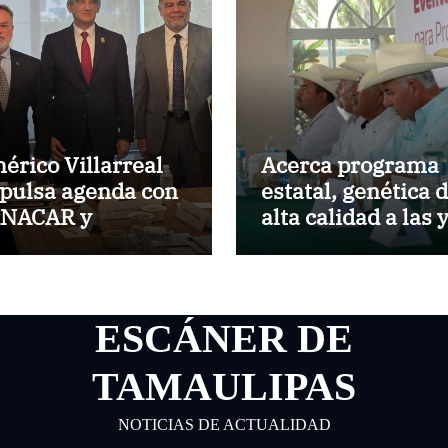
érico Villarreal
Acerca programa
pulsa agenda con
estatal, genética 
NACAR y
alta calidad a las 
NCAMIN para
los productores
rtalecer la
pecuarios
mpetitividad de
maulipas
ESCÁNER DE
TAMAULIPAS
NOTICIAS DE ACTUALIDAD