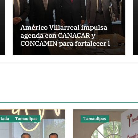
Américo Villarreal impulsa
agenda con CANACAR y
CONCAMIN para fortalecer la
competitividad de Tamaulipas
rtada
Tamaulipas
Tamaulipas