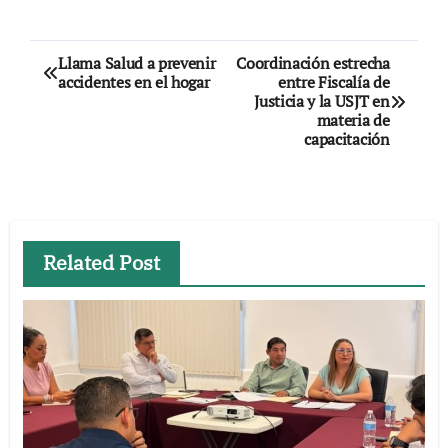
Navegación
Llama Salud a prevenir
Coordinación estrecha
accidentes en el hogar
entre Fiscalía de
de
Justicia y la USJT en
materia de
entradas
capacitación
Related Post