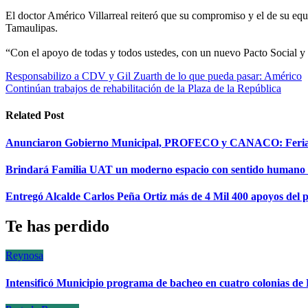
El doctor Américo Villarreal reiteró que su compromiso y el de su equ
Tamaulipas.
“Con el apoyo de todas y todos ustedes, con un nuevo Pacto Social y 
Navegación
Responsabilizo a CDV y Gil Zuarth de lo que pueda pasar: Américo
Continúan trabajos de rehabilitación de la Plaza de la República
de
entradas
Related Post
Anunciaron Gobierno Municipal, PROFECO y CANACO: Feria d
Brindará Familia UAT un moderno espacio con sentido humano
Entregó Alcalde Carlos Peña Ortiz más de 4 Mil 400 apoyos d
Te has perdido
Reynosa
Intensificó Municipio programa de bacheo en cuatro colonias de