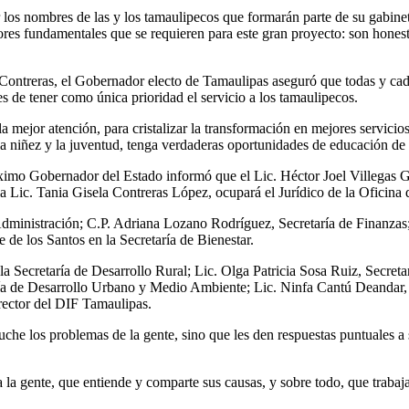
 los nombres de las y los tamaulipecos que formarán parte de su gabin
ores fundamentales que se requieren para este gran proyecto: son hones
Contreras, el Gobernador electo de Tamaulipas aseguró que todas y cad
de tener como única prioridad el servicio a los tamaulipecos.
a mejor atención, para cristalizar la transformación en mejores servicio
 la niñez y la juventud, tenga verdaderas oportunidades de educación de
óximo Gobernador del Estado informó que el Lic. Héctor Joel Villegas 
 Lic. Tania Gisela Contreras López, ocupará el Jurídico de la Oficina
Administración; C.P. Adriana Lozano Rodríguez, Secretaría de Finanzas
 de los Santos en la Secretaría de Bienestar.
ecretaría de Desarrollo Rural; Lic. Olga Patricia Sosa Ruiz, Secretar
taría de Desarrollo Urbano y Medio Ambiente; Lic. Ninfa Cantú Deanda
rector del DIF Tamaulipas.
scuche los problemas de la gente, sino que les den respuestas puntuale
 gente, que entiende y comparte sus causas, y sobre todo, que trabajará