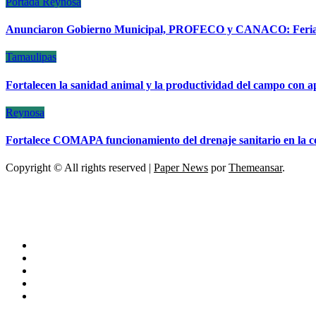
Portada
Reynosa
Anunciaron Gobierno Municipal, PROFECO y CANACO: Feria d
Tamaulipas
Fortalecen la sanidad animal y la productividad del campo con a
Reynosa
Fortalece COMAPA funcionamiento del drenaje sanitario en la c
Copyright © All rights reserved
|
Paper News
por
Themeansar
.
ESCÁNER DE TAMAULIPAS
NOTICIAS DE ACTUALIDAD