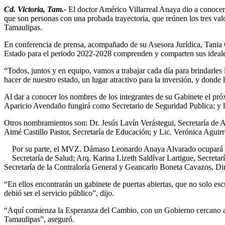
Cd. Victoria, Tam.-
El doctor Américo Villarreal Anaya dio a conocer
que son personas con una probada trayectoria, que reúnen los tres val
Tamaulipas.
En conferencia de prensa, acompañado de su Asesora Jurídica, Tania 
Estado para el periodo 2022-2028 comprenden y comparten sus ideales 
“Todos, juntos y en equipo, vamos a trabajar cada día para brindarles l
hacer de nuestro estado, un lugar atractivo para la inversión, y donde
Al dar a conocer los nombres de los integrantes de su Gabinete el pr
Aparicio Avendaño fungirá como Secretario de Seguridad Publica; y la
Otros nombramientos son: Dr. Jesús Lavín Verástegui, Secretaría de 
Aimé Castillo Pastor, Secretaría de Educación; y Lic. Verónica Aguirre
Por su parte, el MVZ. Dámaso Leonardo Anaya Alvarado ocupará la S
Secretaría de Salud; Arq. Karina Lizeth Saldívar Lartigue, Secre
Secretaría de la Contraloría General y Geancarlo Boneta Cavazos, Di
“En ellos encontrarán un gabinete de puertas abiertas, que no solo e
debió ser el servicio público”, dijo.
“Aquí comienza la Esperanza del Cambio, con un Gobierno cercano a la
Tamaulipas”, aseguró.