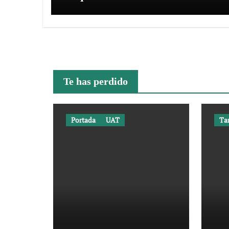
Ciudad Victoria
Te has perdido
Portada
UAT
Ta