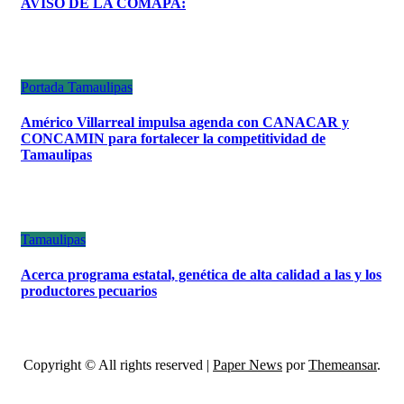
AVISO DE LA COMAPA:
Portada
Tamaulipas
Américo Villarreal impulsa agenda con CANACAR y
CONCAMIN para fortalecer la competitividad de
Tamaulipas
Tamaulipas
Acerca programa estatal, genética de alta calidad a las y los
productores pecuarios
Copyright © All rights reserved
|
Paper News
por
Themeansar
.
ESCÁNER DE TAMAULIPAS