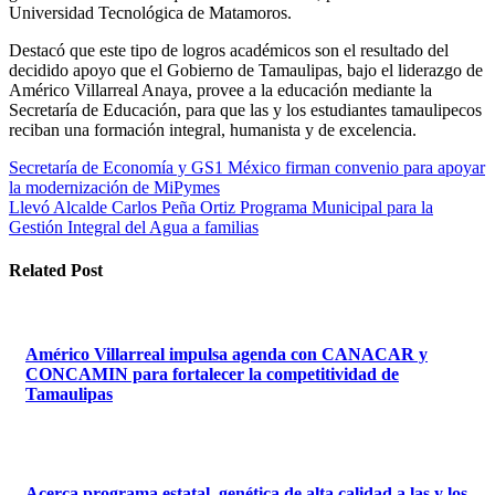
Universidad Tecnológica de Matamoros.
Destacó que este tipo de logros académicos son el resultado del
decidido apoyo que el Gobierno de Tamaulipas, bajo el liderazgo de
Américo Villarreal Anaya, provee a la educación mediante la
Secretaría de Educación, para que las y los estudiantes tamaulipecos
reciban una formación integral, humanista y de excelencia.
Navegación
Secretaría de Economía y GS1 México firman convenio para apoyar
la modernización de MiPymes
de
Llevó Alcalde Carlos Peña Ortiz Programa Municipal para la
entradas
Gestión Integral del Agua a familias
Related Post
Américo Villarreal impulsa agenda con CANACAR y
CONCAMIN para fortalecer la competitividad de
Tamaulipas
Acerca programa estatal, genética de alta calidad a las y los