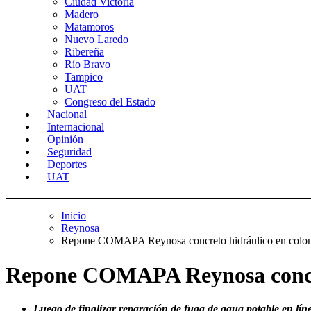
Ciudad Victoria
Madero
Matamoros
Nuevo Laredo
Ribereña
Río Bravo
Tampico
UAT
Congreso del Estado
Nacional
Internacional
Opinión
Seguridad
Deportes
UAT
Inicio
Reynosa
Repone COMAPA Reynosa concreto hidráulico en colon
Repone COMAPA Reynosa concret
Luego de finalizar reparación de fuga de agua potable en líne