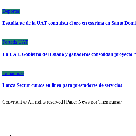
Deportes
Estudiante de la UAT conquista el oro en esgrima en Santo Dom
Portada
UAT
La UAT, Gobierno del Estado y ganaderos consolidan proyecto
Tamaulipas
Lanza Sectur cursos en línea para prestadores de servicios
Copyright © All rights reserved
|
Paper News
por
Themeansar
.
ESCÁNER DE TAMAULIPAS
NOTICIAS DE ACTUALIDAD