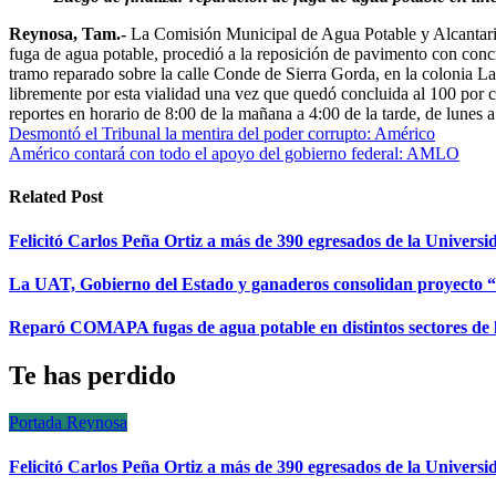
Reynosa, Tam.-
La Comisión Municipal de Agua Potable y Alcantaril
fuga de agua potable, procedió a la reposición de pavimento con concre
tramo reparado sobre la calle Conde de Sierra Gorda, en la colonia Las
libremente por esta vialidad una vez que quedó concluida al 100 por
reportes en horario de 8:00 de la mañana a 4:00 de la tarde, de lunes 
Navegación
Desmontó el Tribunal la mentira del poder corrupto: Américo
Américo contará con todo el apoyo del gobierno federal: AMLO
de
entradas
Related Post
Felicitó Carlos Peña Ortiz a más de 390 egresados de la Univers
La UAT, Gobierno del Estado y ganaderos consolidan proyecto
Reparó COMAPA fugas de agua potable en distintos sectores de 
Te has perdido
Portada
Reynosa
Felicitó Carlos Peña Ortiz a más de 390 egresados de la Univers