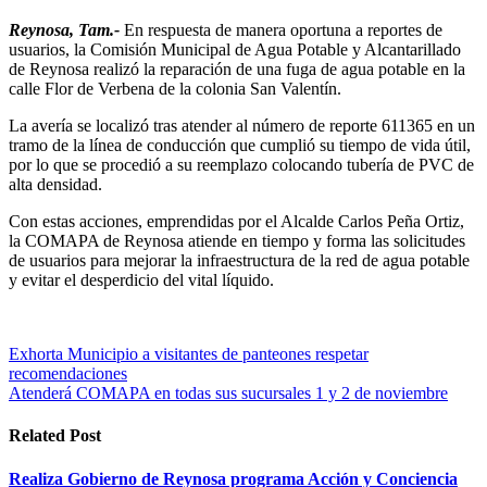
Reynosa, Tam.-
En respuesta de manera oportuna a reportes de
usuarios, la Comisión Municipal de Agua Potable y Alcantarillado
de Reynosa realizó la reparación de una fuga de agua potable en la
calle Flor de Verbena de la colonia San Valentín.
La avería se localizó tras atender al número de reporte 611365 en un
tramo de la línea de conducción que cumplió su tiempo de vida útil,
por lo que se procedió a su reemplazo colocando tubería de PVC de
alta densidad.
Con estas acciones, emprendidas por el Alcalde Carlos Peña Ortiz,
la COMAPA de Reynosa atiende en tiempo y forma las solicitudes
de usuarios para mejorar la infraestructura de la red de agua potable
y evitar el desperdicio del vital líquido.
Navegación
Exhorta Municipio a visitantes de panteones respetar
recomendaciones
de
Atenderá COMAPA en todas sus sucursales 1 y 2 de noviembre
entradas
Related Post
Realiza Gobierno de Reynosa programa Acción y Conciencia