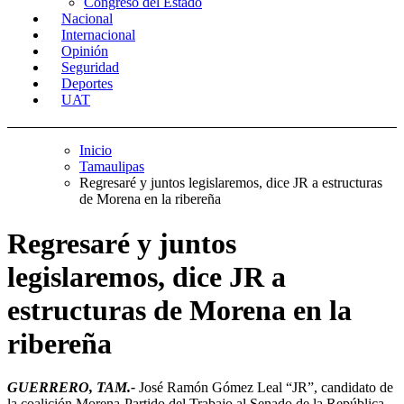
Congreso del Estado
Nacional
Internacional
Opinión
Seguridad
Deportes
UAT
Inicio
Tamaulipas
Regresaré y juntos legislaremos, dice JR a estructuras
de Morena en la ribereña
Regresaré y juntos
legislaremos, dice JR a
estructuras de Morena en la
ribereña
GUERRERO, TAM.-
José Ramón Gómez Leal “JR”, candidato de
la coalición Morena-Partido del Trabajo al Senado de la República,