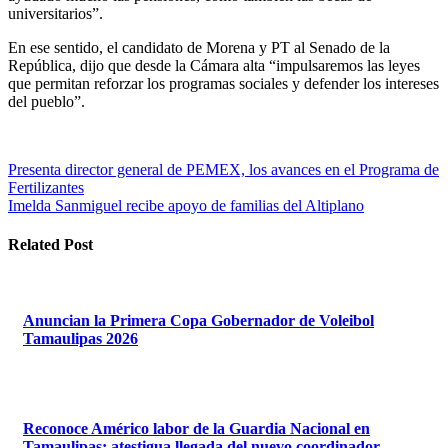
universitarios”.
En ese sentido, el candidato de Morena y PT al Senado de la
República, dijo que desde la Cámara alta “impulsaremos las leyes
que permitan reforzar los programas sociales y defender los intereses
del pueblo”.
Navegación
Presenta director general de PEMEX, los avances en el Programa de
Fertilizantes
de
Imelda Sanmiguel recibe apoyo de familias del Altiplano
entradas
Related Post
Anuncian la Primera Copa Gobernador de Voleibol
Tamaulipas 2026
Reconoce Américo labor de la Guardia Nacional en
Tamaulipas; atestigua llegada del nuevo coordinador