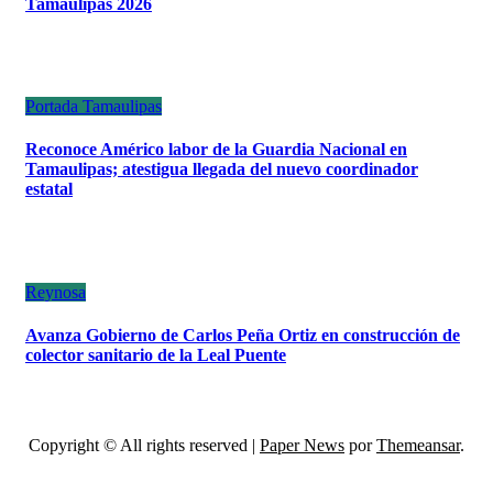
Tamaulipas 2026
Portada
Tamaulipas
Reconoce Américo labor de la Guardia Nacional en
Tamaulipas; atestigua llegada del nuevo coordinador
estatal
Reynosa
Avanza Gobierno de Carlos Peña Ortiz en construcción de
colector sanitario de la Leal Puente
Copyright © All rights reserved
|
Paper News
por
Themeansar
.
ESCÁNER DE TAMAULIPAS