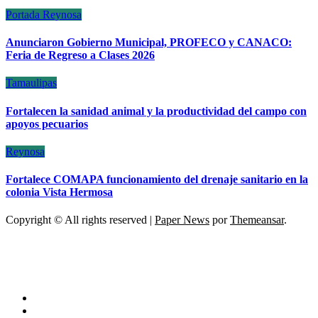
Portada
Reynosa
Anunciaron Gobierno Municipal, PROFECO y CANACO:
Feria de Regreso a Clases 2026
Tamaulipas
Fortalecen la sanidad animal y la productividad del campo con
apoyos pecuarios
Reynosa
Fortalece COMAPA funcionamiento del drenaje sanitario en la
colonia Vista Hermosa
Copyright © All rights reserved
|
Paper News
por
Themeansar
.
ESCÁNER DE TAMAULIPAS
NOTICIAS DE ACTUALIDAD