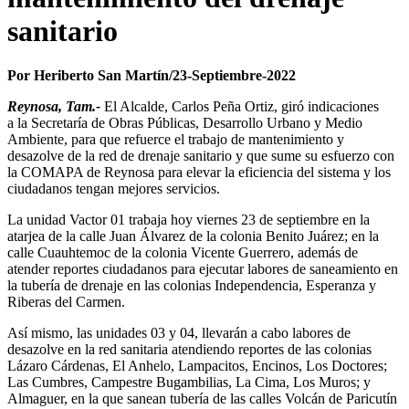
sanitario
Por Heriberto San Martín/23-Septiembre-2022
Reynosa, Tam.-
El Alcalde, Carlos Peña Ortiz, giró indicaciones
a la Secretaría de Obras Públicas, Desarrollo Urbano y Medio
Ambiente, para que refuerce el trabajo de mantenimiento y
desazolve de la red de drenaje sanitario y que sume su esfuerzo con
la COMAPA de Reynosa para elevar la eficiencia del sistema y los
ciudadanos tengan mejores servicios.
La unidad Vactor 01 trabaja hoy viernes 23 de septiembre en la
atarjea de la calle Juan Álvarez de la colonia Benito Juárez; en la
calle Cuauhtemoc de la colonia Vicente Guerrero, además de
atender reportes ciudadanos para ejecutar labores de saneamiento en
la tubería de drenaje en las colonias Independencia, Esperanza y
Riberas del Carmen.
Así mismo, las unidades 03 y 04, llevarán a cabo labores de
desazolve en la red sanitaria atendiendo reportes de las colonias
Lázaro Cárdenas, El Anhelo, Lampacitos, Encinos, Los Doctores;
Las Cumbres, Campestre Bugambilias, La Cima, Los Muros; y
Almaguer, en la que sanean tubería de las calles Volcán de Paricutín