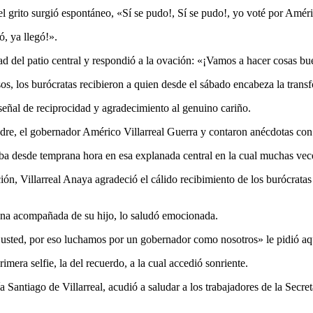
l grito surgió espontáneo, «Sí se pudo!, Sí se pudo!, yo voté por Améri
ó, ya llegó!».
ad del patio central y respondió a la ovación: «¡Vamos a hacer cosas b
sos, los burócratas recibieron a quien desde el sábado encabeza la tran
señal de reciprocidad y agradecimiento al genuino cariño.
dre, el gobernador Américo Villarreal Guerra y contaron anécdotas con 
aba desde temprana hora en esa explanada central en la cual muchas vece
ión, Villarreal Anaya agradeció el cálido recibimiento de los burócrata
dana acompañada de su hijo, lo saludó emocionada.
a usted, por eso luchamos por un gobernador como nosotros» le pidió aq
imera selfie, la del recuerdo, a la cual accedió sonriente.
 Santiago de Villarreal, acudió a saludar a los trabajadores de la Sec