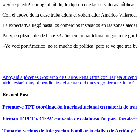
«¡Sí se puedo!”con igual júbilo, le dijo una de las servidoras públicas.
Con el apoyo de la clase trabajadora el gobernador Américo Villarrea
La expectativa llegó hasta los comercios instalados en las zonas aleda
Patty, empleada desde hace 33 años en un tradicional negocio de gordi
«Yo voté por Américo, no sé mucho de política, pero se ve que trae b
Navegación
Apoyará a jóvenes Gobierno de Carlos Peña Ortiz con Tarjeta Juvent
«MC estará muy al pendiente del actuar del nuevo gobierno»: Juan C
de
entradas
Related Post
Promueve TPT coordinación interinstitucional en materia de tran
Firman IDPET y CEAV convenio de colaboración para fortalecer l
Tomaron vecinos de Integración Familiar iniciativa de Acción y 