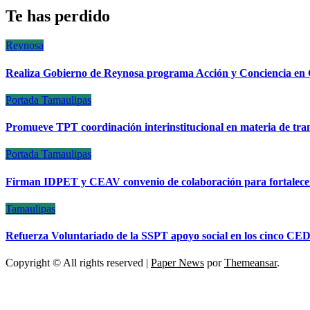
Te has perdido
Reynosa
Realiza Gobierno de Reynosa programa Acción y Conciencia en 
Portada
Tamaulipas
Promueve TPT coordinación interinstitucional en materia de tran
Portada
Tamaulipas
Firman IDPET y CEAV convenio de colaboración para fortalecer l
Tamaulipas
Refuerza Voluntariado de la SSPT apoyo social en los cinco CEDE
Copyright © All rights reserved
|
Paper News
por
Themeansar
.
ESCÁNER DE TAMAULIPAS