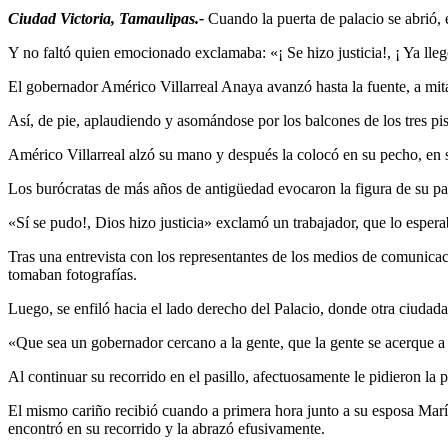
Ciudad Victoria, Tamaulipas.-
Cuando la puerta de palacio se abrió, e
Y no faltó quien emocionado exclamaba: «¡ Se hizo justicia!, ¡ Ya lleg
El gobernador Américo Villarreal Anaya avanzó hasta la fuente, a mit
Así, de pie, aplaudiendo y asomándose por los balcones de los tres pi
Américo Villarreal alzó su mano y después la colocó en su pecho, en 
Los burócratas de más años de antigüedad evocaron la figura de su pa
«Sí se pudo!, Dios hizo justicia» exclamó un trabajador, que lo esper
Tras una entrevista con los representantes de los medios de comunicac
tomaban fotografías.
Luego, se enfiló hacia el lado derecho del Palacio, donde otra ciuda
«Que sea un gobernador cercano a la gente, que la gente se acerque 
Al continuar su recorrido en el pasillo, afectuosamente le pidieron la pr
El mismo cariño recibió cuando a primera hora junto a su esposa María
encontró en su recorrido y la abrazó efusivamente.