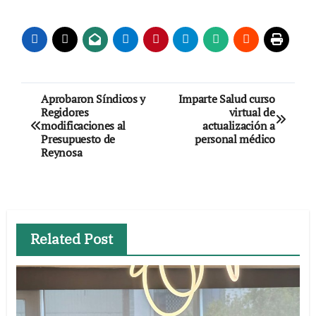
Navegación
Aprobaron Síndicos y
Imparte Salud curso
Regidores
virtual de
de
modificaciones al
actualización a
Presupuesto de
personal médico
entradas
Reynosa
Related Post