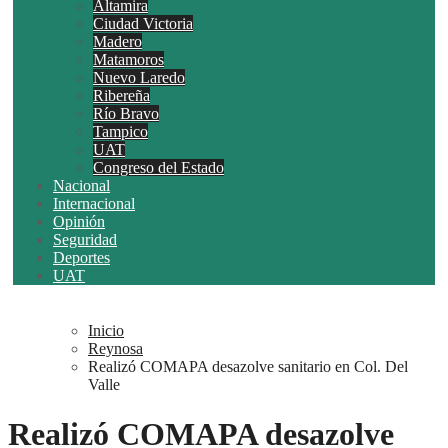
Altamira
Ciudad Victoria
Madero
Matamoros
Nuevo Laredo
Ribereña
Río Bravo
Tampico
UAT
Congreso del Estado
Nacional
Internacional
Opinión
Seguridad
Deportes
UAT
Inicio
Reynosa
Realizó COMAPA desazolve sanitario en Col. Del
Valle
Realizó COMAPA desazolve