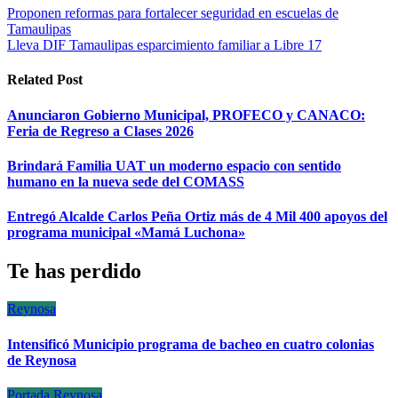
Navegación
Proponen reformas para fortalecer seguridad en escuelas de
Tamaulipas
de
Lleva DIF Tamaulipas esparcimiento familiar a Libre 17
entradas
Related Post
Anunciaron Gobierno Municipal, PROFECO y CANACO:
Feria de Regreso a Clases 2026
Brindará Familia UAT un moderno espacio con sentido
humano en la nueva sede del COMASS
Entregó Alcalde Carlos Peña Ortiz más de 4 Mil 400 apoyos del
programa municipal «Mamá Luchona»
Te has perdido
Reynosa
Intensificó Municipio programa de bacheo en cuatro colonias
de Reynosa
Portada
Reynosa