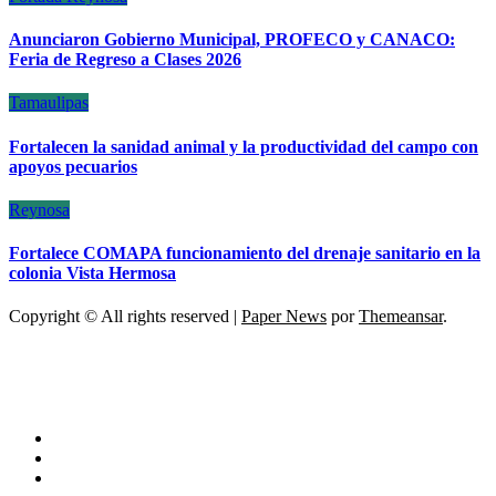
Anunciaron Gobierno Municipal, PROFECO y CANACO:
Feria de Regreso a Clases 2026
Tamaulipas
Fortalecen la sanidad animal y la productividad del campo con
apoyos pecuarios
Reynosa
Fortalece COMAPA funcionamiento del drenaje sanitario en la
colonia Vista Hermosa
Copyright © All rights reserved
|
Paper News
por
Themeansar
.
ESCÁNER DE TAMAULIPAS
NOTICIAS DE ACTUALIDAD