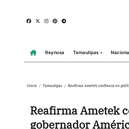
Ir
al
contenido
Reynosa
Tamaulipas
Naciona
Inicio
Tamaulipas
Reafirma Ametek confianza en polít
Reafirma Ametek co
gobernador Américo