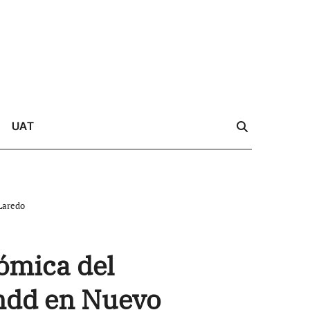
UAT
Laredo
ómica del
 mdd en Nuevo