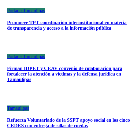
Portada
Tamaulipas
Promueve TPT coordinación interinstitucional en materia
de transparencia y acceso a la información pública
Portada
Tamaulipas
Firman IDPET y CEAV convenio de colaboración para
fortalecer la atención a víctimas y la defensa jurídica en
Tamaulipas
Tamaulipas
Refuerza Voluntariado de la SSPT apoyo social en los cinco
CEDES con entrega de sillas de ruedas