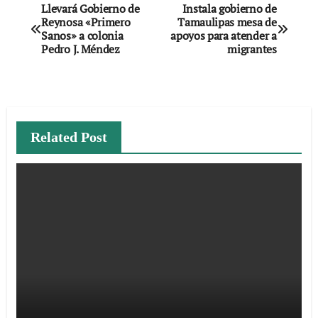
Navegación
Llevará Gobierno de
Instala gobierno de
Reynosa «Primero
Tamaulipas mesa de
de
Sanos» a colonia
apoyos para atender a
Pedro J. Méndez
migrantes
entradas
Related Post