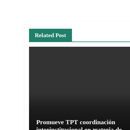
de
entradas
Related Post
Promueve TPT coordinación
interinstitucional en materia de