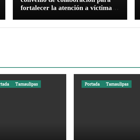
fortalecer la atención a víctimas
y la defensa jurídica en
Tamaulipas
rtada
Tamaulipas
Portada
Tamaulipas