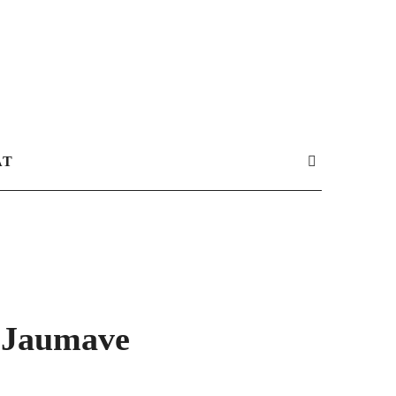
AT
e Jaumave