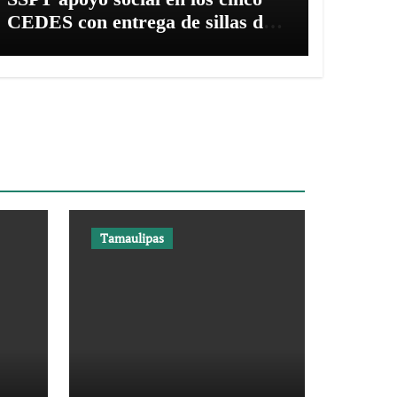
CEDES con entrega de sillas de
ruedas
Tamaulipas