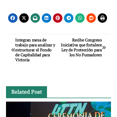
Navegación
Integran mesa de
Recibe Congreso
trabajo para analizar y
Iniciativa que fortalece
de
estructurar el Fondo
Ley de Protección para
de Capitalidad para
los No Fumadores
entradas
Victoria
Related Post