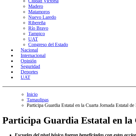
Ciudad Victoria
Madero
Matamoros
Nuevo Laredo
Ribereña
Río Bravo
Tampico
UAT
Congreso del Estado
Nacional
Internacional
Opinión
Seguridad
Deportes
UAT
Inicio
Tamaulipas
Participa Guardia Estatal en la Cuarta Jornada Estatal d
Participa Guardia Estatal en la
Escuelas del nivel básico fueron beneficiadas con estas accio