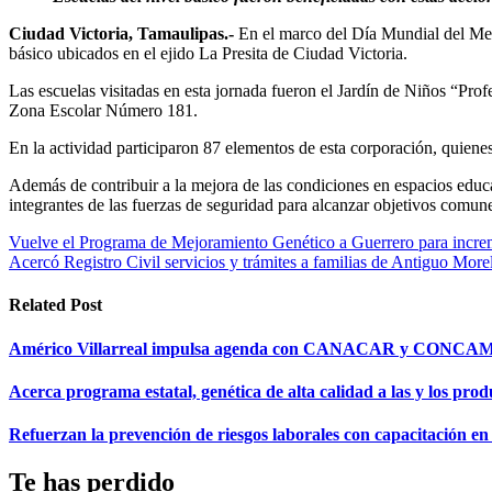
Ciudad Victoria, Tamaulipas.-
En el marco del Día Mundial del Medi
básico ubicados en el ejido La Presita de Ciudad Victoria.
Las escuelas visitadas en esta jornada fueron el Jardín de Niños “Pr
Zona Escolar Número 181.
En la actividad participaron 87 elementos de esta corporación, quiene
Además de contribuir a la mejora de las condiciones en espacios educa
integrantes de las fuerzas de seguridad para alcanzar objetivos comune
Navegación
Vuelve el Programa de Mejoramiento Genético a Guerrero para increm
Acercó Registro Civil servicios y trámites a familias de Antiguo Mor
de
entradas
Related Post
Américo Villarreal impulsa agenda con CANACAR y CONCAMIN 
Acerca programa estatal, genética de alta calidad a las y los pro
Refuerzan la prevención de riesgos laborales con capacitació
Te has perdido