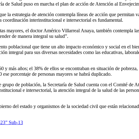
ría de Salud puso en marcha el plan de acción de Atención al Envejeci
que la estrategia de atención contempla líneas de acción que permitan va
 coordinación interinstitucional e intersectorial es fundamental.
ultas mayores, el doctor Américo Villarreal Anaya, también contempla la
ender de manera integral su salud”.
o poblacional que tiene un alto impacto económico y social en el biene
ción integral para sus diversas necesidades como las educativas, laborales
0 y más años; el 38% de ellos se encontraban en situación de pobreza,
050 ese porcentaje de personas mayores se habrá duplicado.
ste grupo de población, la Secretaría de Salud cuenta con el Comité d
titucional e intersectorial, la atención integral de la salud de las per
ierno del estado y organismos de la sociedad civil que están relacionados
2023” Sub-13