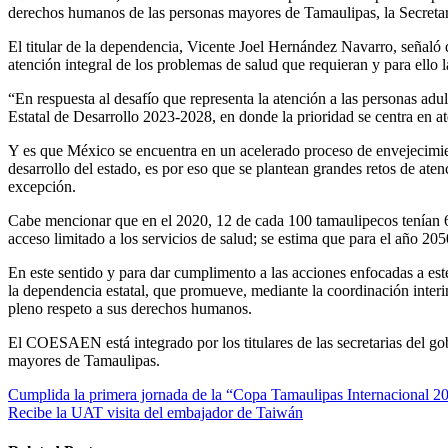
derechos humanos de las personas mayores de Tamaulipas, la Secreta
El titular de la dependencia, Vicente Joel Hernández Navarro, señaló 
atención integral de los problemas de salud que requieran y para ello la
“En respuesta al desafío que representa la atención a las personas ad
Estatal de Desarrollo 2023-2028, en donde la prioridad se centra en at
Y es que México se encuentra en un acelerado proceso de envejecimient
desarrollo del estado, es por eso que se plantean grandes retos de aten
excepción.
Cabe mencionar que en el 2020, 12 de cada 100 tamaulipecos tenían 6
acceso limitado a los servicios de salud; se estima que para el año 2
En este sentido y para dar cumplimento a las acciones enfocadas a e
la dependencia estatal, que promueve, mediante la coordinación interins
pleno respeto a sus derechos humanos.
El COESAEN está integrado por los titulares de las secretarias del gob
mayores de Tamaulipas.
Navegación
Cumplida la primera jornada de la “Copa Tamaulipas Internacional 
Recibe la UAT visita del embajador de Taiwán
de