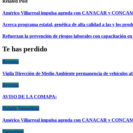
entradas
Related Post
Américo Villarreal impulsa agenda con CANACAR y CONCAMIN 
Acerca programa estatal, genética de alta calidad a las y los pro
Refuerzan la prevención de riesgos laborales con capacitació
Te has perdido
Reynosa
Vigila Dirección de Medio Ambiente permanencia de vehículos a
Reynosa
AVISO DE LA COMAPA:
Portada
Tamaulipas
Américo Villarreal impulsa agenda con CANACAR y CONCAMIN 
Tamaulipas