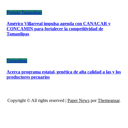
Portada
Tamaulipas
Américo Villarreal impulsa agenda con CANACAR y
CONCAMIN para fortalecer la competitividad de
Tamaulipas
Tamaulipas
Acerca programa estatal, genética de alta calidad a las y los
productores pecuarios
Copyright © All rights reserved
|
Paper News
por
Themeansar
.
ESCÁNER DE TAMAULIPAS
NOTICIAS DE ACTUALIDAD