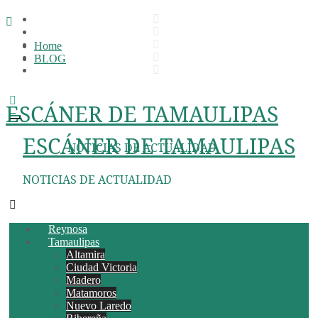
Ir
al
Home
contenido
BLOG
ESCÁNER DE TAMAULIPAS
ESCÁNER DE TAMAULIPAS
NOTICIAS DE ACTUALIDAD
NOTICIAS DE ACTUALIDAD
Reynosa
Tamaulipas
Altamira
Ciudad Victoria
Madero
Matamoros
Nuevo Laredo