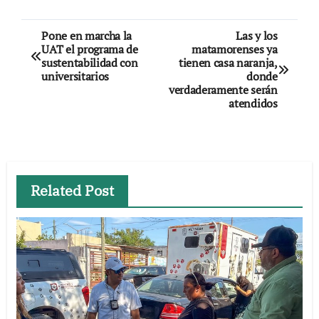
Navegación
Pone en marcha la
Las y los
UAT el programa de
matamorenses ya
de
sustentabilidad con
tienen casa naranja,
universitarios
donde
entradas
verdaderamente serán
atendidos
Related Post