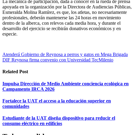
La mecánica de participación, dada a conocer en la rueda de prensa
apoyada en la organización por la Directora de Audiencias Públicas,
Esmeralda Molina Ramírez, es que, los atletas, no necesariamente
profesionales, deberán mantenerse las 24 horas en movimiento
dentro de la alberca, con relevos cada media hora, y durante el
desarrollo del ejercicio se recibirán donativos económicos y en
especie.
Navegación
Atenderá Gobierno de Reynosa a perros y gatos en Mega Brigada
DIF Reynosa firma convenio con Universidad TecMilenio
de
entradas
Related Post
Impulsa Dirección de Medio Ambiente conciencia ecológica en
Campamento IRCA 2026
Fortalece la UAT el acceso a la educación superior en
comunidades
Estudiante de la UAT diseña dispositivo para reducir el
consumo eléctrico en edificios