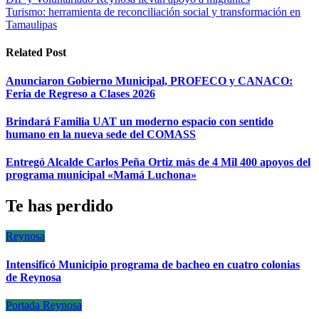
Navegación
Turismo: herramienta de reconciliación social y transformación en
de
Tamaulipas
entradas
Related Post
Anunciaron Gobierno Municipal, PROFECO y CANACO:
Feria de Regreso a Clases 2026
Brindará Familia UAT un moderno espacio con sentido
humano en la nueva sede del COMASS
Entregó Alcalde Carlos Peña Ortiz más de 4 Mil 400 apoyos del
programa municipal «Mamá Luchona»
Te has perdido
Reynosa
Intensificó Municipio programa de bacheo en cuatro colonias
de Reynosa
Portada
Reynosa