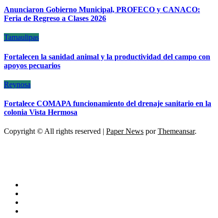
Anunciaron Gobierno Municipal, PROFECO y CANACO:
Feria de Regreso a Clases 2026
Tamaulipas
Fortalecen la sanidad animal y la productividad del campo con
apoyos pecuarios
Reynosa
Fortalece COMAPA funcionamiento del drenaje sanitario en la
colonia Vista Hermosa
Copyright © All rights reserved
|
Paper News
por
Themeansar
.
ESCÁNER DE TAMAULIPAS
NOTICIAS DE ACTUALIDAD