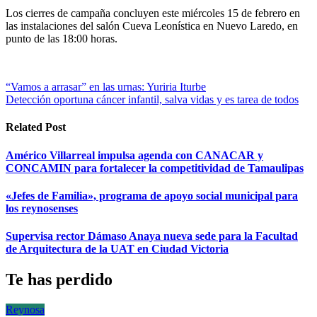
Los cierres de campaña concluyen este miércoles 15 de febrero en
las instalaciones del salón Cueva Leonística en Nuevo Laredo, en
punto de las 18:00 horas.
Navegación
“Vamos a arrasar” en las urnas: Yuriria Iturbe
Detección oportuna cáncer infantil, salva vidas y es tarea de todos
de
entradas
Related Post
Américo Villarreal impulsa agenda con CANACAR y
CONCAMIN para fortalecer la competitividad de Tamaulipas
«Jefes de Familia», programa de apoyo social municipal para
los reynosenses
Supervisa rector Dámaso Anaya nueva sede para la Facultad
de Arquitectura de la UAT en Ciudad Victoria
Te has perdido
Reynosa