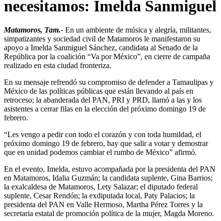
necesitamos: Imelda Sanmiguel
Matamoros, Tam.-
En un ambiente de música y alegría, militantes,
simpatizantes y sociedad civil de Matamoros le manifestaron su
apoyo a Imelda Sanmiguel Sánchez, candidata al Senado de la
República por la coalición “Va por México”, en cierre de campaña
realizado en esta ciudad fronteriza.
En su mensaje refrendó su compromiso de defender a Tamaulipas y
México de las políticas públicas que están llevando al país en
retroceso; la abanderada del PAN, PRI y PRD, llamó a las y los
asistentes a cerrar filas en la elección del próximo domingo 19 de
febrero.
“Les vengo a pedir con todo el corazón y con toda humildad, el
próximo domingo 19 de febrero, hay que salir a votar y demostrar
que en unidad podemos cambiar el rumbo de México” afirmó.
En el evento, Imelda, estuvo acompañada por la presidenta del PAN
en Matamoros, Idalia Guzmán; la candidata suplente, Gina Barrios;
la exalcaldesa de Matamoros, Lety Salazar; el diputado federal
suplente, Cesar Rendón; la exdiputada local, Paty Palacios; la
presidenta del PAN en Valle Hermoso, Martha Pérez Torres y la
secretaria estatal de promoción política de la mujer, Magda Moreno.