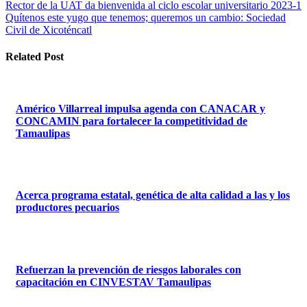
Navegación
Rector de la UAT da bienvenida al ciclo escolar universitario 2023-1
Quítenos este yugo que tenemos; queremos un cambio: Sociedad
de
Civil de Xicoténcatl
entradas
Related Post
Américo Villarreal impulsa agenda con CANACAR y
CONCAMIN para fortalecer la competitividad de
Tamaulipas
Acerca programa estatal, genética de alta calidad a las y los
productores pecuarios
Refuerzan la prevención de riesgos laborales con
capacitación en CINVESTAV Tamaulipas