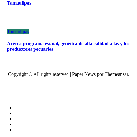
Tamaulipas
Tamaulipas
Acerca programa estatal, genética de alta calidad a las y los
productores pecuarios
Copyright © All rights reserved
|
Paper News
por
Themeansar
.
ESCÁNER DE TAMAULIPAS
NOTICIAS DE ACTUALIDAD