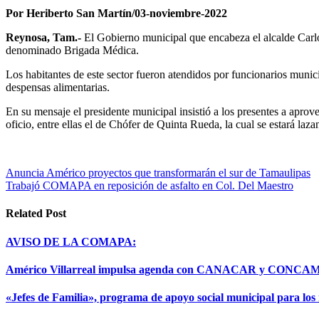
Por Heriberto San Martín/03-noviembre-2022
Reynosa, Tam.-
El Gobierno municipal que encabeza el alcalde Carlo
denominado Brigada Médica.
Los habitantes de este sector fueron atendidos por funcionarios munici
despensas alimentarias.
En su mensaje el presidente municipal insistió a los presentes a aprov
oficio, entre ellas el de Chófer de Quinta Rueda, la cual se estará la
Navegación
Anuncia Américo proyectos que transformarán el sur de Tamaulipas
Trabajó COMAPA en reposición de asfalto en Col. Del Maestro
de
entradas
Related Post
AVISO DE LA COMAPA:
Américo Villarreal impulsa agenda con CANACAR y CONCAMIN 
«Jefes de Familia», programa de apoyo social municipal para los