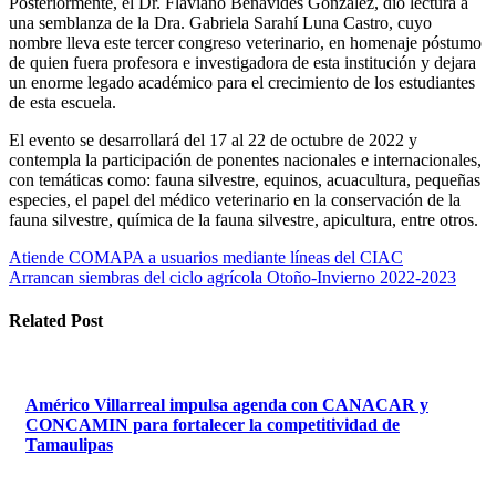
Posteriormente, el Dr. Flaviano Benavides González, dio lectura a
una semblanza de la Dra. Gabriela Sarahí Luna Castro, cuyo
nombre lleva este tercer congreso veterinario, en homenaje póstumo
de quien fuera profesora e investigadora de esta institución y dejara
un enorme legado académico para el crecimiento de los estudiantes
de esta escuela.
El evento se desarrollará del 17 al 22 de octubre de 2022 y
contempla la participación de ponentes nacionales e internacionales,
con temáticas como: fauna silvestre, equinos, acuacultura, pequeñas
especies, el papel del médico veterinario en la conservación de la
fauna silvestre, química de la fauna silvestre, apicultura, entre otros.
Navegación
Atiende COMAPA a usuarios mediante líneas del CIAC
Arrancan siembras del ciclo agrícola Otoño-Invierno 2022-2023
de
entradas
Related Post
Américo Villarreal impulsa agenda con CANACAR y
CONCAMIN para fortalecer la competitividad de
Tamaulipas