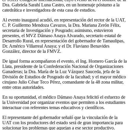
Dra. Gabriela Sarahí Luna Castro, en un homenaje póstumo a la
catedrática e investigadora de esta casa de estudios.
Al evento inaugural acudió, en representación del rector de la UAT,
C. P. Guillermo Mendoza Cavazos, la Dra. Mariana Zerón Félix,
secretaria de Investigación y Posgrado; asimismo, estuvieron
presentes, el MVZ Dámaso Anaya Alvarado, secretario estatal de
Desarrollo Rural, en representación del gobernador de Tamaulipas,
Dr. Américo Villarreal Anaya; y el Dr. Flaviano Benavides
González, director de la FMVZ.
De igual forma acompañaron el evento, el Ing. Homero García de la
Llata, presidente de la Confederación Nacional de Organizaciones
Ganaderas; la Dra. María de la Luz Vázquez Sauceda, jefa de la
División de Estudios de Posgrado de la facultad; y el mayor médico
cirujano Julio César Teco Pérez, comandante de la 48 zona militar,
entre otras autoridades.
En su oportunidad, el médico Dámaso Anaya felicitó el esfuerzo de
la Universidad por organizar eventos que permiten a los estudiantes
interactuar con referentes temas educativos y científicos.
El representante del gobernador señaló que la vinculación de la
UAT con los productores del estado será de gran importancia para
solucionar los problemas que aquejan a ese sector productivo.