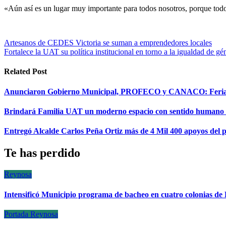
«Aún así es un lugar muy importante para todos nosotros, porque to
Navegación
Artesanos de CEDES Victoria se suman a emprendedores locales
Fortalece la UAT su política institucional en torno a la igualdad de gé
de
entradas
Related Post
Anunciaron Gobierno Municipal, PROFECO y CANACO: Feria d
Brindará Familia UAT un moderno espacio con sentido humano
Entregó Alcalde Carlos Peña Ortiz más de 4 Mil 400 apoyos d
Te has perdido
Reynosa
Intensificó Municipio programa de bacheo en cuatro colonias de
Portada
Reynosa