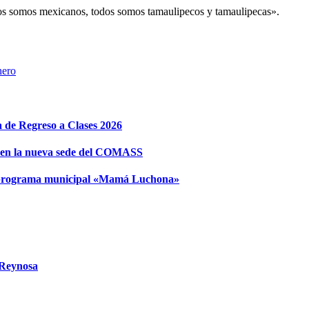
dos somos mexicanos, todos somos tamaulipecos y tamaulipecas».
nero
e Regreso a Clases 2026
 en la nueva sede del COMASS
el programa municipal «Mamá Luchona»
 Reynosa