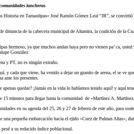
e comunidades lancheras
 Historia en Tamaulipas» José Ramón Gómez Leal “JR”, se convirtió en
 distancia de la cabecera municipal de Altamira, la coalición de la Cua
ulipas hermoso, ya que muchos andan haya pero no vienen pa’ ca, usted
dalupe González
rena y PT, no es ningún extraño.
quí, y cada que viene, ha venido a dejar un granito de arena, el se ve 
a ante los presentes.
e apenas quedar? ¡Jamás en la vida lo habíamos tenido aquí! y aquí 
de 15 minutos para llegar hasta la comunidad de «Martínez A. Martínez
dades en su agenda del 25, 26 y 27 de febrero de este año, para soste
e una pequeña embarcación hacia el ejido «Cuez de Palmas Altas», dur
pesé a su reducido índice poblacional.