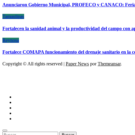
Anunciaron Gobierno Municipal, PROFECO y CANACO: Feria d
Tamaulipas
Fortalecen la sanidad animal y la productividad del campo con a
Reynosa
Fortalece COMAPA funcionamiento del drenaje sanitario en la c
Copyright © All rights reserved
|
Paper News
por
Themeansar
.
ESCÁNER DE TAMAULIPAS
NOTICIAS DE ACTUALIDAD
Buscar: