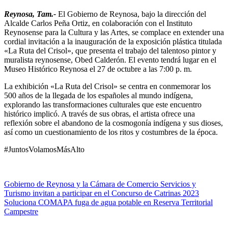
Reynosa, Tam.-
El Gobierno de Reynosa, bajo la dirección del
Alcalde Carlos Peña Ortiz, en colaboración con el Instituto
Reynosense para la Cultura y las Artes, se complace en extender una
cordial invitación a la inauguración de la exposición plástica titulada
«La Ruta del Crisol», que presenta el trabajo del talentoso pintor y
muralista reynosense, Obed Calderón. El evento tendrá lugar en el
Museo Histórico Reynosa el 27 de octubre a las 7:00 p. m.
La exhibición «La Ruta del Crisol» se centra en conmemorar los
500 años de la llegada de los españoles al mundo indígena,
explorando las transformaciones culturales que este encuentro
histórico implicó. A través de sus obras, el artista ofrece una
reflexión sobre el abandono de la cosmogonía indígena y sus dioses,
así como un cuestionamiento de los ritos y costumbres de la época.
#JuntosVolamosMásAlto
Navegación
Gobierno de Reynosa y la Cámara de Comercio Servicios y
Turismo invitan a participar en el Concurso de Catrinas 2023
de
Soluciona COMAPA fuga de agua potable en Reserva Territorial
entradas
Campestre