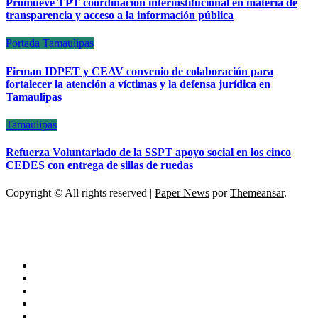
Promueve TPT coordinación interinstitucional en materia de
transparencia y acceso a la información pública
Portada
Tamaulipas
Firman IDPET y CEAV convenio de colaboración para
fortalecer la atención a víctimas y la defensa jurídica en
Tamaulipas
Tamaulipas
Refuerza Voluntariado de la SSPT apoyo social en los cinco
CEDES con entrega de sillas de ruedas
Copyright © All rights reserved
|
Paper News
por
Themeansar
.
ESCÁNER DE TAMAULIPAS
NOTICIAS DE ACTUALIDAD