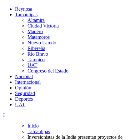
Reynosa
Tamaulipas
Altamira
Ciudad Victoria
Madero
Matamoros
Nuevo Laredo
Ribereña
Río Bravo
Tampico
UAT
Congreso del Estado
Nacional
Internacional
Opinión
Seguridad
Deportes
UAT
Inicio
Tamaulipas
Inversionistas de la India presentan proyectos de