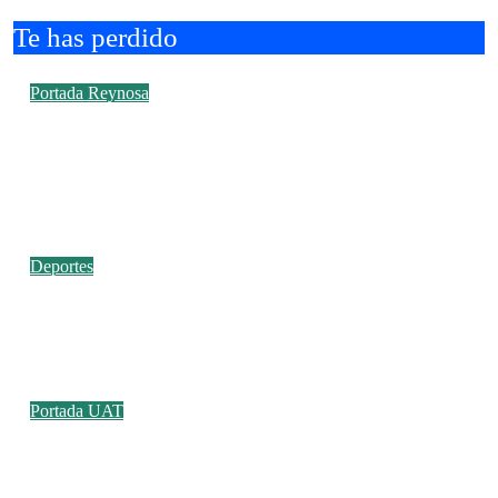
Te has perdido
Portada
Reynosa
Felicitó Carlos Peña Ortiz a más de 390
egresados de la Universidad Tecnológica de
Tamaulipas Norte
Deportes
Estudiante de la UAT conquista el oro en
esgrima en Santo Domingo 2026
Portada
UAT
La UAT, Gobierno del Estado y ganaderos
consolidan proyecto “Carne Tam”