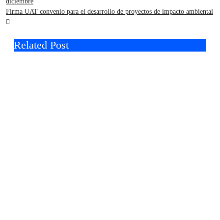
diciembre
de
Firma UAT convenio para el desarrollo de proyectos de impacto ambiental
entradas
Related Post
Felicitó Carlos Peña Ortiz a más de 390
egresados de la Universidad
Tecnológica de Tamaulipas Norte
La UAT, Gobierno del Estado y
ganaderos consolidan proyecto “Carne
Tam”
Lanza Sectur cursos en línea para
prestadores de servicios