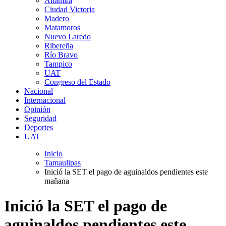
Altamira
Ciudad Victoria
Madero
Matamoros
Nuevo Laredo
Ribereña
Río Bravo
Tampico
UAT
Congreso del Estado
Nacional
Internacional
Opinión
Seguridad
Deportes
UAT
Inicio
Tamaulipas
Inició la SET el pago de aguinaldos pendientes este
mañana
Inició la SET el pago de
aguinaldos pendientes este