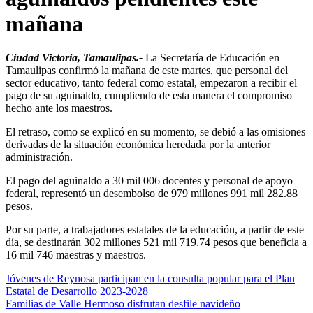
mañana
Ciudad Victoria, Tamaulipas.-
La Secretaría de Educación en
Tamaulipas confirmó la mañana de este martes, que personal del
sector educativo, tanto federal como estatal, empezaron a recibir el
pago de su aguinaldo, cumpliendo de esta manera el compromiso
hecho ante los maestros.
El retraso, como se explicó en su momento, se debió a las omisiones
derivadas de la situación económica heredada por la anterior
administración.
El pago del aguinaldo a 30 mil 006 docentes y personal de apoyo
federal, representó un desembolso de 979 millones 991 mil 282.88
pesos.
Por su parte, a trabajadores estatales de la educación, a partir de este
día, se destinarán 302 millones 521 mil 719.74 pesos que beneficia a
16 mil 746 maestras y maestros.
Navegación
Jóvenes de Reynosa participan en la consulta popular para el Plan
Estatal de Desarrollo 2023-2028
de
Familias de Valle Hermoso disfrutan desfile navideño