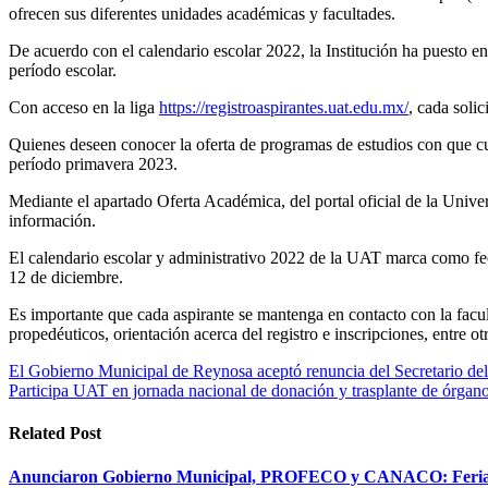
ofrecen sus diferentes unidades académicas y facultades.
De acuerdo con el calendario escolar 2022, la Institución ha puesto en
período escolar.
Con acceso en la liga
https://registroaspirantes.uat.edu.mx/
, cada soli
Quienes deseen conocer la oferta de programas de estudios con que cuen
período primavera 2023.
Mediante el apartado Oferta Académica, del portal oficial de la Unive
información.
El calendario escolar y administrativo 2022 de la UAT marca como fec
12 de diciembre.
Es importante que cada aspirante se mantenga en contacto con la facul
propedéuticos, orientación acerca del registro e inscripciones, entre o
Navegación
El Gobierno Municipal de Reynosa aceptó renuncia del Secretario de
Participa UAT en jornada nacional de donación y trasplante de órgan
de
entradas
Related Post
Anunciaron Gobierno Municipal, PROFECO y CANACO: Feria d