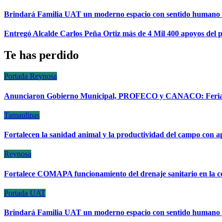
Brindará Familia UAT un moderno espacio con sentido humano
Entregó Alcalde Carlos Peña Ortiz más de 4 Mil 400 apoyos d
Te has perdido
Portada
Reynosa
Anunciaron Gobierno Municipal, PROFECO y CANACO: Feria d
Tamaulipas
Fortalecen la sanidad animal y la productividad del campo con a
Reynosa
Fortalece COMAPA funcionamiento del drenaje sanitario en la c
Portada
UAT
Brindará Familia UAT un moderno espacio con sentido humano