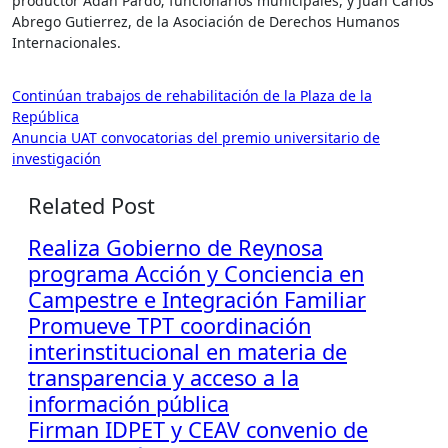
productor Adán Pardo; funcionarios municipales, y Juan Carlos
Abrego Gutierrez, de la Asociación de Derechos Humanos
Internacionales.
Navegación
Continúan trabajos de rehabilitación de la Plaza de la
República
de
Anuncia UAT convocatorias del premio universitario de
entradas
investigación
Related Post
Realiza Gobierno de Reynosa
programa Acción y Conciencia en
Campestre e Integración Familiar
Promueve TPT coordinación
interinstitucional en materia de
transparencia y acceso a la
información pública
Firman IDPET y CEAV convenio de